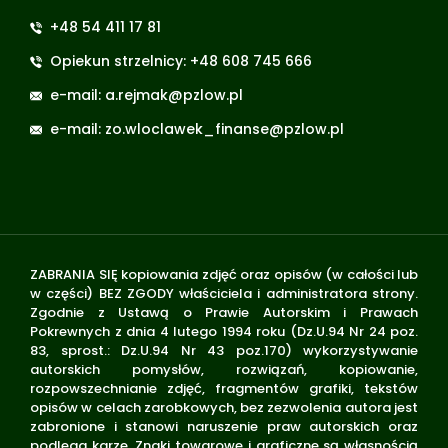
+48 54 411 17 81
Opiekun strzelnicy: +48 608 745 666
e-mail: a.rejmak@pzlow.pl
e-mail: zo.wloclawek_finanse@pzlow.pl
ZABRANIA SIĘ kopiowania zdjęć oraz opisów (w całości lub
w części) BEZ ZGODY właściciela i administratora strony.
Zgodnie z Ustawą o Prawie Autorskim i Prawach
Pokrewnych z dnia 4 lutego 1994 roku (Dz.U.94 Nr 24 poz.
83, sprost.: Dz.U.94 Nr 43 poz.170) wykorzystywanie
autorskich pomysłów, rozwiązań, kopiowanie,
rozpowszechnianie zdjęć, fragmentów grafiki, tekstów
opisów w celach zarobkowych, bez zezwolenia autora jest
zabronione i stanowi naruszenie praw autorskich oraz
podlega karze. Znaki towarowe i graficzne są własnością