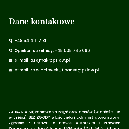
Dane kontaktowe
+48 54 411 17 81
Opiekun strzelnicy: +48 608 745 666
e-mail: a.rejmak@pzlow.pl
e-mail: zo.wloclawek_finanse@pzlow.pl
ZABRANIA SIĘ kopiowania zdjęć oraz opisów (w całości lub
w części) BEZ ZGODY właściciela i administratora strony.
Zgodnie z Ustawą o Prawie Autorskim i Prawach
Pokrewnych z dnia 4 lutego 1994 roku (Dz.U.94 Nr 24 poz.