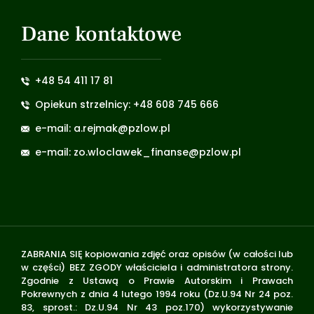
Dane kontaktowe
+48 54 411 17 81
Opiekun strzelnicy: +48 608 745 666
e-mail: a.rejmak@pzlow.pl
e-mail: zo.wloclawek_finanse@pzlow.pl
ZABRANIA SIĘ kopiowania zdjęć oraz opisów (w całości lub
w części) BEZ ZGODY właściciela i administratora strony.
Zgodnie z Ustawą o Prawie Autorskim i Prawach
Pokrewnych z dnia 4 lutego 1994 roku (Dz.U.94 Nr 24 poz.
83, sprost.: Dz.U.94 Nr 43 poz.170) wykorzystywanie