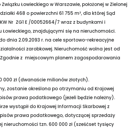
Związku Łowieckiego w Warszawie, położonej w Zielonej
 działki 468 o powierzchni 61 755 m², dla której Sąd
ą KW Nr ZG1 E /00052664/7 wraz z budynkami i
Łowieckiego, znajdującymi się na nieruchomości.
 dnia 2.09.2093 r. na cele sportowo-rekreacyjne
ziałalności zarobkowej. Nieruchomość wolna jest od
eń. Zgodnie z miejscowym planem zagospodarowania
 000 zł (dwanaście milionów złotych).
y, zostanie określona po otrzymaniu od Krajowej
episów prawa podatkowego (jeżeli będzie należny).
rze wystąpił do Krajowej Informacji Skarbowej z
zepisów prawa podatkowego, dotyczącej sprzedaży
nieruchomości tzn. 600 000 zł (sześćset tysięcy