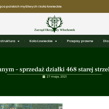
ca polskich myśliwych i koła łowieckie.
Zarząd Okręgowy Włocławek
struktura
Koła Łowieckie
Przepisy prawne
Dla
nym – sprzedaż działki 468 starej strze
27 maja, 2021