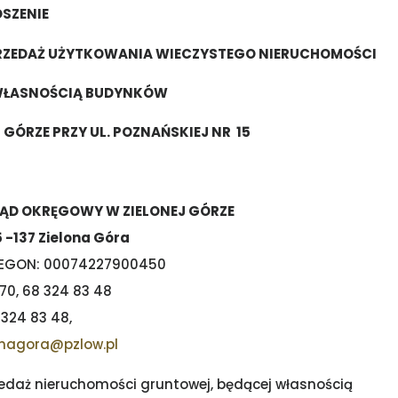
SZENIE
RZEDAŻ UŻYTKOWANIA WIECZYSTEGO NIERUCHOMOŚCI
WŁASNOŚCIĄ BUDYNKÓW
 GÓRZE PRZY UL. POZNAŃSKIEJ NR 15
ZĄD OKRĘGOWY W ZIELONEJ GÓRZE
 -137 Zielona Góra
 REGON: 00074227900450
 70, 68 324 83 48
 324 83 48,
onagora@pzlow.pl
daż nieruchomości gruntowej, będącej własnością