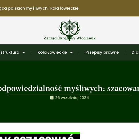
ca polskich myśliwych i koła łowieckie.
Zarząd Okręgowy Włocławek
struktura
Koła Łowieckie
Przepisy prawne
Dla
 odpowiedzialność myśliwych: szacowa
26 września, 2024