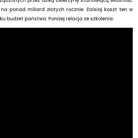
ządzonych przez dziką zwierzynę stanowiącą własność
a ponad miliard złotych rocznie. Dzisiaj koszt ten w
ku budżet państwa. Poniżej relacja ze szkolenia: