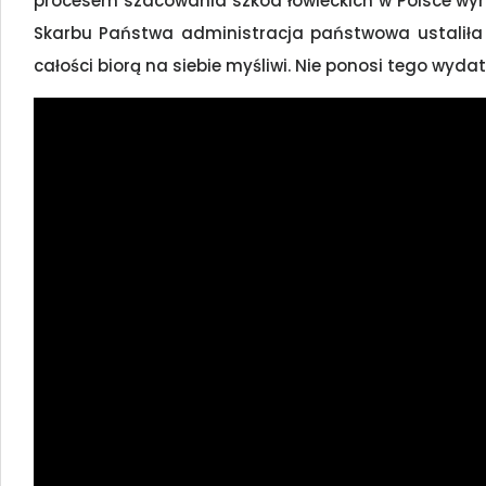
procesem szacowania szkód łowieckich w Polsce wyr
Skarbu Państwa administracja państwowa ustaliła n
całości biorą na siebie myśliwi. Nie ponosi tego wydat