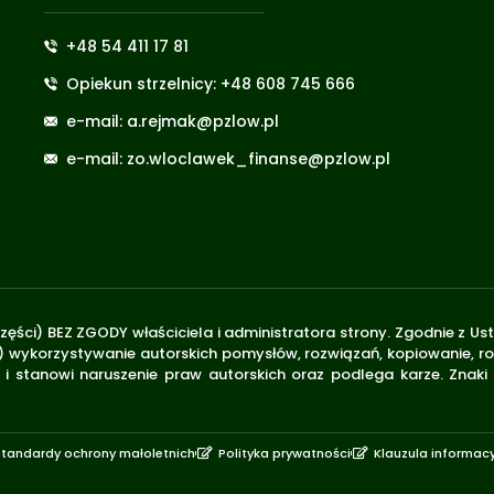
+48 54 411 17 81
Opiekun strzelnicy: +48 608 745 666
e-mail: a.rejmak@pzlow.pl
e-mail: zo.wloclawek_finanse@pzlow.pl
zęści) BEZ ZGODY właściciela i administratora strony. Zgodnie z U
.170) wykorzystywanie autorskich pomysłów, rozwiązań, kopiowanie, 
i stanowi naruszenie praw autorskich oraz podlega karze. Znaki
Standardy ochrony małoletnich
Polityka prywatności
Klauzula informac