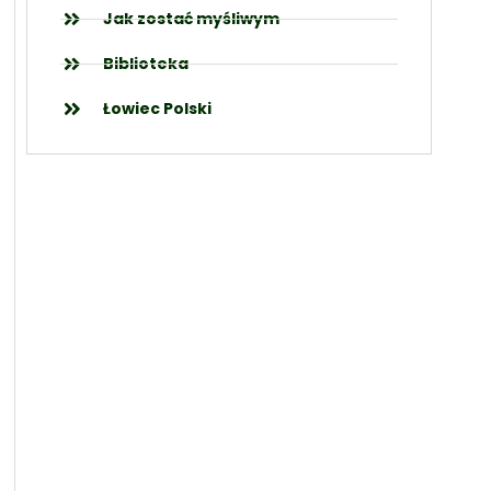
Jak zostać myśliwym
Biblioteka
Łowiec Polski