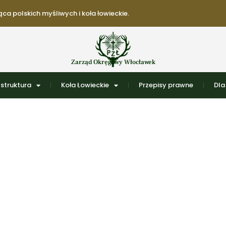
ca polskich myśliwych i koła łowieckie.
Zarząd Okręgowy Włocławek
struktura
Koła Łowieckie
Przepisy prawne
Dla