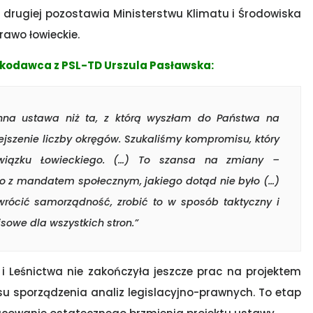
drugiej pozostawia Ministerstwu Klimatu i Środowiska
awo łowieckie.
skodawca z PSL-TD Urszula Pasławska:
inna ustawa niż ta, z którą wyszłam do Państwa na
ejszenie liczby okręgów. Szukaliśmy kompromisu, który
 Związku Łowieckiego. (…) To szansa na zmiany –
go z mandatem społecznym, jakiego dotąd nie było (…)
wrócić samorządność, zrobić to w sposób taktyczny i
owe dla wszystkich stron.”
 Leśnictwa nie zakończyła jeszcze prac na projektem
su sporządzenia analiz legislacyjno-prawnych. To etap