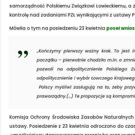
samorządność Polskiemu Związkowi Łowieckiemu, a z 
kontrolę nad zadaniami PZŁ wynikającymi z ustawy Pr
Mówiła o tym na posiedzeniu 23 kwietnia
poseł wnio
„Kończymy pierwszy ważny krok. To jest 
początku – pierwotnie chodziło m.in. o zmni
pozwoli na odpolitycznienie Polskiego
odpolitycznienie i wybór Łowczego Krajowe
Polscy myśliwi zasługują na to, żeby przy
praworządny.(…) Te propozycje są kompromis
Komisja Ochrony Środowiska Zasobów Naturalnych i
ustawy. Posiedzenie z 23 kwietnia odroczono do cza