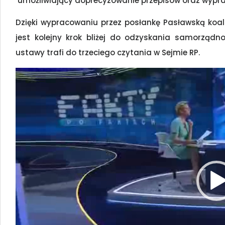
umożliwiający doprecyzowanie przepisów oraz wypra
Dzięki wypracowaniu przez posłankę Pasławską koalic
jest kolejny krok bliżej do odzyskania samorządnoś
ustawy trafi do trzeciego czytania w Sejmie RP.
Odtwarzacz
video