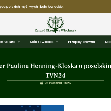
ca polskich myśliwych i koła łowieckie.
Zarząd Okręgowy Włocławek
struktura
Koła Łowieckie
Przepisy prawne
Dla
er Paulina Henning-Kloska o poselskim
TVN24
25 kwietnia, 2025