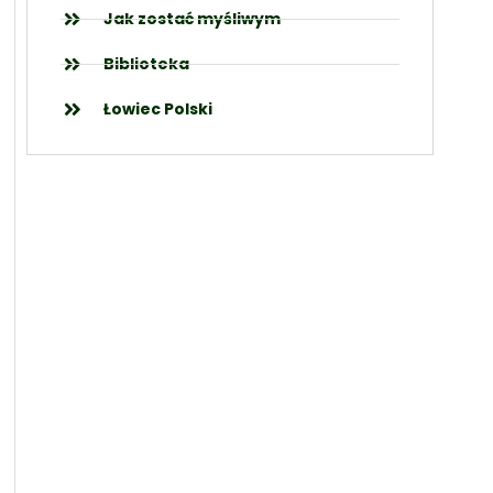
Jak zostać myśliwym
Biblioteka
Łowiec Polski